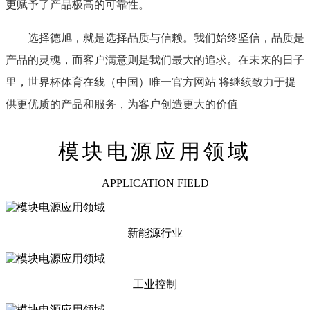
更赋予了产品极高的可靠性。
选择德旭，就是选择品质与信赖。我们始终坚信，品质是
产品的灵魂，而客户满意则是我们最大的追求。在未来的日子
里，世界杯体育在线（中国）唯一官方网站 将继续致力于提
供更优质的产品和服务，为客户创造更大的价值
模块电源应用领域
APPLICATION FIELD
新能源行业
工业控制